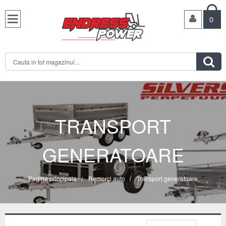

0

TRANSPORT
GENERATOARE
Pagina principala
/
Remorci auto
/
Transport generatoare