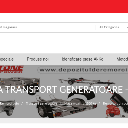
All Categories
speciale
Produse noi
Identificare piese Al-Ko
Metod
 TRANSPORT GENERATOARE -
Remorci auto
/
Transport generatoare
/
Masa maxima 1500 kg
/
Remorca transpor