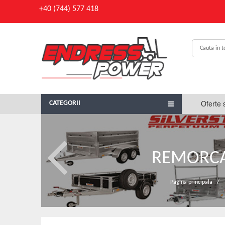
+40 (744) 577 418
Oferte 
CATEGORII
REMORCA
Pagina principala
/