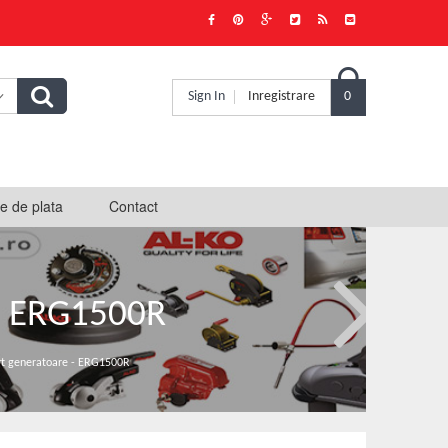

Sign In
Inregistrare
0
e de plata
Contact
 ERG1500R
t generatoare - ERG1500R