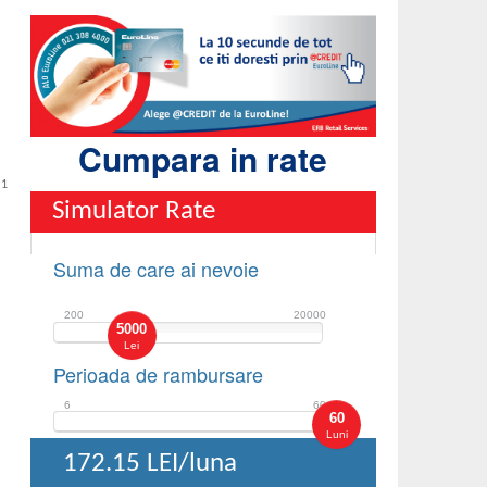
Cumpara in rate
 1
Simulator Rate
Suma de care ai nevoie
200
20000
5000
Lei
Perioada de rambursare
6
60
60
Luni
172.15
LEI/luna