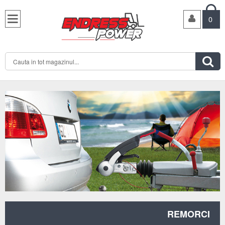

0

REMORCI