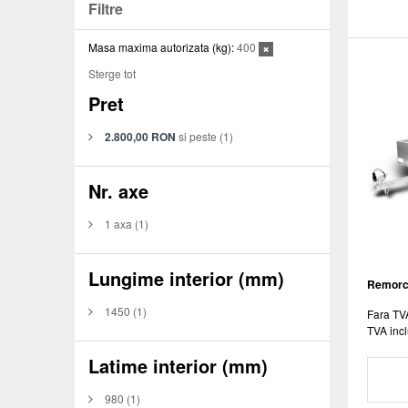
Filtre
Masa maxima autorizata (kg):
400
Sterge tot
Pret
2.800,00 RON
si peste
(1)
Nr. axe
1 axa
(1)
Lungime interior (mm)
Remorca
1450
(1)
Fara TV
TVA incl
Latime interior (mm)
980
(1)