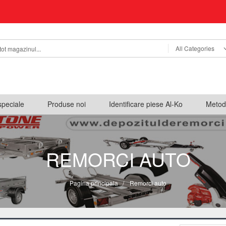
All Categories
speciale
Produse noi
Identificare piese Al-Ko
Metod
REMORCI AUTO
Pagina principala
/
Remorci auto