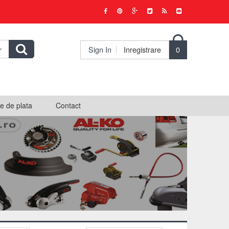

Sign In
Inregistrare
0
e de plata
Contact