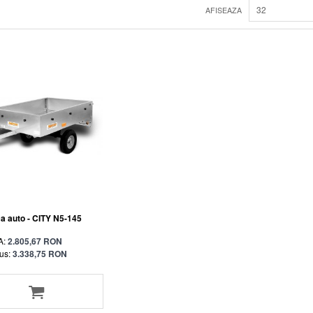
32
AFISEAZA
 auto - CITY N5-145
A:
2.805,67 RON
us:
3.338,75 RON