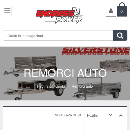

0

REMORCI AUTO
Pagina principala
/
Remorci auto
SORTEAZA DUPA