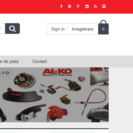

Sign In
Inregistrare
0
e de plata
Contact