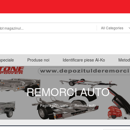
All Categories
speciale
Produse noi
Identificare piese Al-Ko
Metod
REMORCI AUTO
Pagina principala
/
Remorci auto