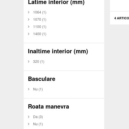
Latime interior (mm)
1064
(1)
4 ARTICO
1070
(1)
1100
(1)
1400
(1)
Inaltime interior (mm)
320
(1)
Basculare
Nu
(1)
Roata manevra
Da
(3)
Nu
(1)