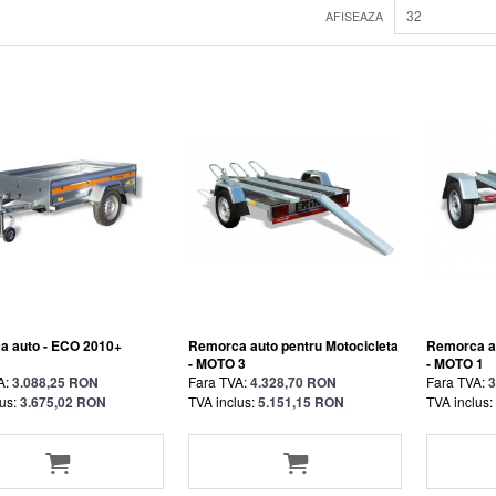
32
AFISEAZA
a auto - ECO 2010+
Remorca auto pentru Motocicleta
Remorca au
- MOTO 3
- MOTO 1
A:
3.088,25 RON
Fara TVA:
4.328,70 RON
Fara TVA:
3
us:
3.675,02 RON
TVA inclus:
5.151,15 RON
TVA inclus: