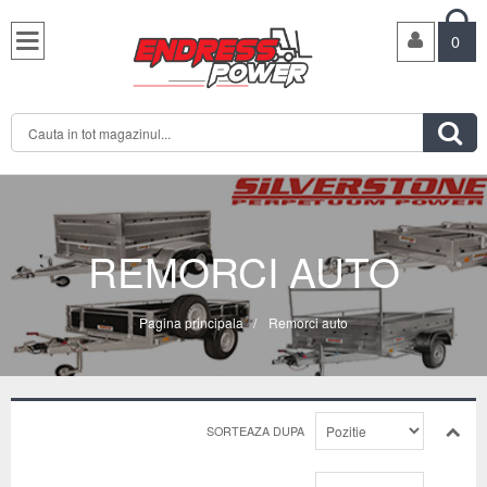

0

REMORCI AUTO
Pagina principala
/
Remorci auto
SORTEAZA DUPA