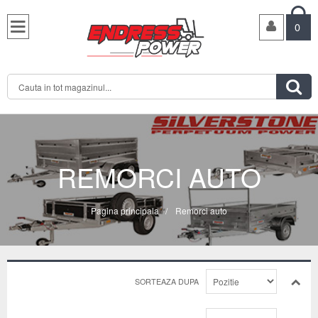

0

REMORCI AUTO
Pagina principala
/
Remorci auto
SORTEAZA DUPA