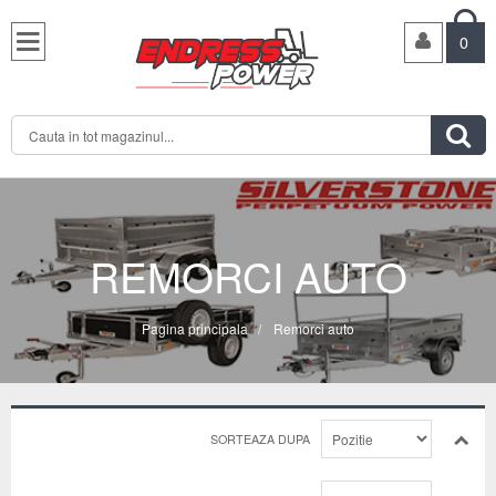

0

REMORCI AUTO
Pagina principala
/
Remorci auto
SORTEAZA DUPA