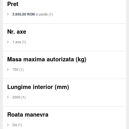
Pret
3.950,00 RON
si peste
(1)
Nr. axe
1 axa
(1)
Masa maxima autorizata (kg)
750
(1)
Lungime interior (mm)
2000
(1)
Roata manevra
Da
(1)