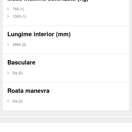
750
(1)
1300
(1)
Lungime interior (mm)
2950
(2)
Basculare
Da
(2)
Roata manevra
Da
(2)