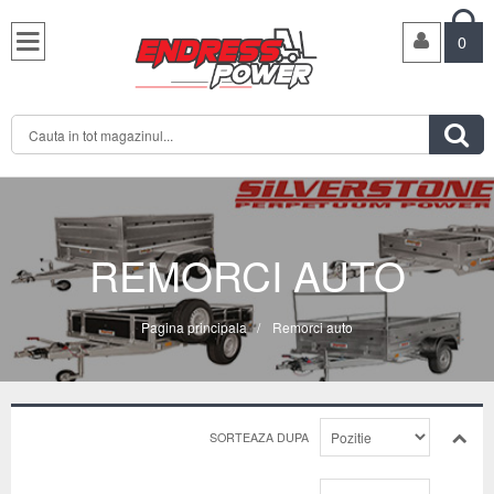

0

REMORCI AUTO
Pagina principala
/
Remorci auto
SORTEAZA DUPA