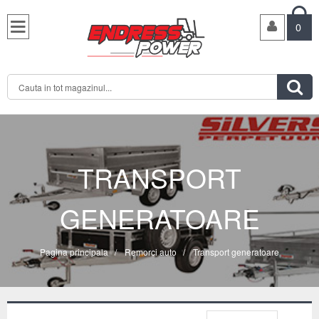

0

TRANSPORT
GENERATOARE
Pagina principala
/
Remorci auto
/
Transport generatoare