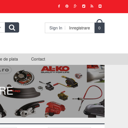

Sign In
Inregistrare
0
e de plata
Contact
RE