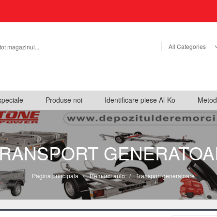
All Categories
speciale
Produse noi
Identificare piese Al-Ko
Metod
RANSPORT GENERATOA
Pagina principala
/
Remorci auto
/
Transport generatoare