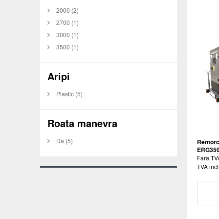
2000
(2)
2700
(1)
3000
(1)
3500
(1)
Aripi
Plastic
(5)
Roata manevra
Da
(5)
Remorca
ERG35
Fara TV
TVA incl