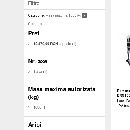
Filtre
Categorie:
Masa maxima 1000 kg
Sterge tot
Pret
12.870,00 RON
si peste
(1)
Nr. axe
1 axa
(1)
Masa maxima autorizata
Remorca
(kg)
ERG10
Fara TV
TVA incl
1000
(1)
Aripi