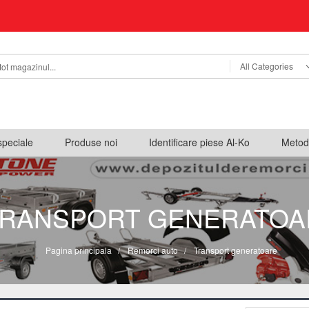
All Categories
speciale
Produse noi
Identificare piese Al-Ko
Metod
RANSPORT GENERATOA
Pagina principala
/
Remorci auto
/
Transport generatoare