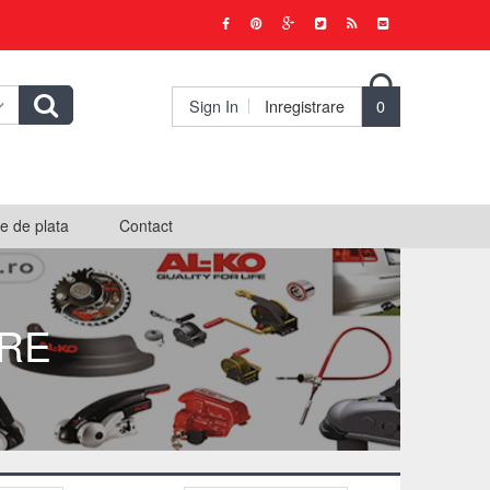

Sign In
Inregistrare
0
e de plata
Contact
RE