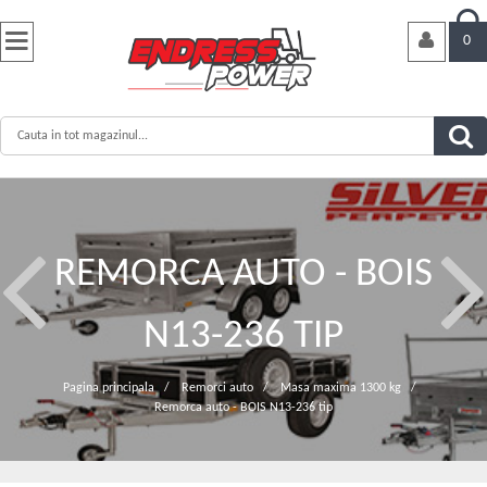


0
REMORCA AUTO - BOIS
N13-236 TIP
Pagina principala
/
Remorci auto
/
Masa maxima 1300 kg
/
Remorca auto - BOIS N13-236 tip