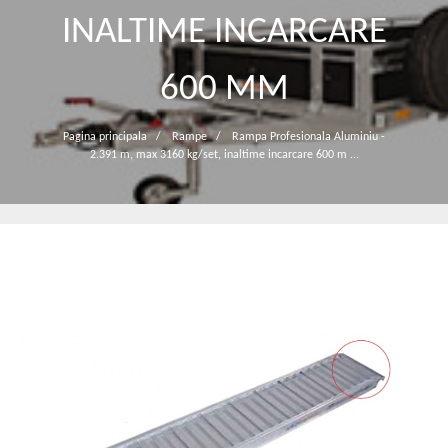
INALTIME INCARCARE
600 MM
Pagina principala
/
Rampe
/
Rampa Profesionala Aluminiu -
2.391 m, max 3160 kg/set, inaltime incarcare 600 m ...