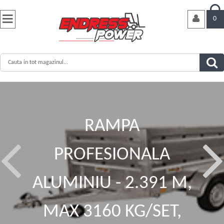


0
RAMPA
PROFESIONALA
ALUMINIU - 2.391 M,
MAX 3160 KG/SET,