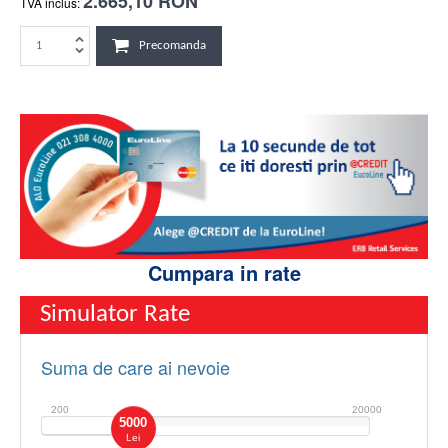
2.665,10 RON
TVA inclus:
Precomanda
Cumpara in rate
Simulator Rate
Suma de care ai nevoie
200
20000
5000
Lei