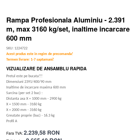
Rampa Profesionala Aluminiu - 2.391
m, max 3160 kg/set, inaltime incarcare
600 mm
SKU: 1224722
Acest produs este in regim de precomanda!
Termen livrare: 1-7 saptamani!
VIZUALIZARE DE ANSAMBLU RAPIDA
Pretul este pe bucata!!!
Dimensiuni 2391/400/90 mm
Inaltime de incarcare maxima 600 mm
Sarcina (per set 2 buc) :
Distanta axa X = 1000 mm - 2900 kg
X = 1500 mm - 3160 kg
X = 2000 mm - 3160 kg
Greutate proprie (buc) - 16.3 kg
Profil A
2.239,58 RON
Fara TVA: