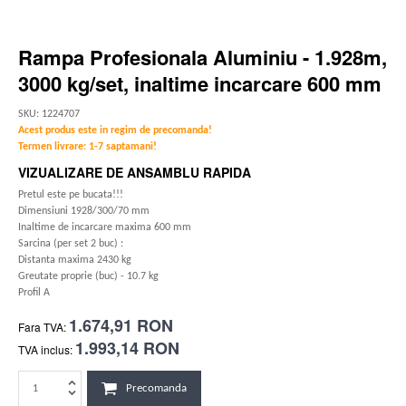
Rampa Profesionala Aluminiu - 1.928m,
3000 kg/set, inaltime incarcare 600 mm
SKU: 1224707
Acest produs este in regim de precomanda!
Termen livrare: 1-7 saptamani!
VIZUALIZARE DE ANSAMBLU RAPIDA
Pretul este pe bucata!!!
Dimensiuni 1928/300/70 mm
Inaltime de incarcare maxima 600 mm
Sarcina (per set 2 buc) :
Distanta maxima 2430 kg
Greutate proprie (buc) - 10.7 kg
Profil A
1.674,91 RON
Fara TVA:
1.993,14 RON
TVA inclus:
Precomanda