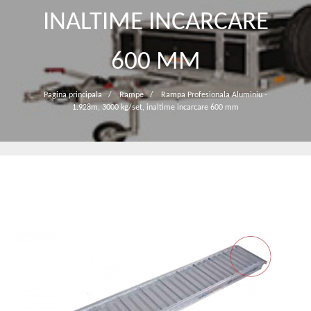
INALTIME INCARCARE
600 MM
Pagina principala
/
Rampe
/
Rampa Profesionala Aluminiu -
1.928m, 3000 kg/set, inaltime incarcare 600 mm