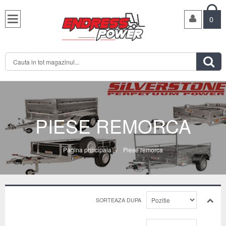

0

PIESE REMORCA
Pagina principala
/
Piese remorca
SORTEAZA DUPA