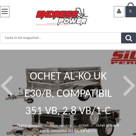


0
OCHET AL-KO UK
E30/B, COMPATIBIL
351 VB, 2.8 VB/1-C
Pagina principala
/
Piese remorca
/
Ocheti
/
Ochet Al-Ko UK
E30/B, compatibil 351 VB, 2.8 VB/1-C