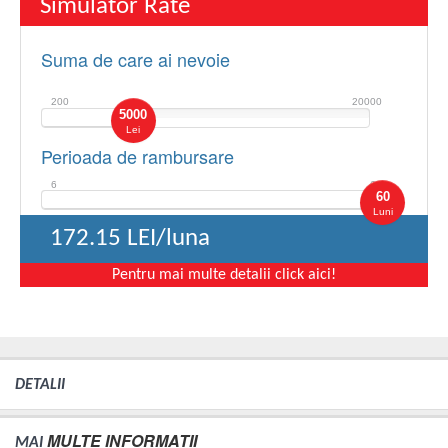
Simulator Rate
Suma de care ai nevoie
200
20000
5000
Lei
Perioada de rambursare
6
60
60
Luni
172.15
LEI/luna
Pentru mai multe detalii click aici!
DETALII
MULTE INFORMATII
MAI