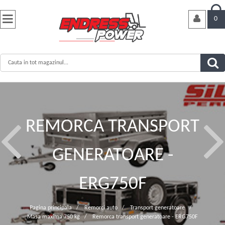


0
REMORCA TRANSPORT
GENERATOARE -
ERG750F
Pagina principala
/
Remorci auto
/
Transport generatoare
/
Masa maxima 750 kg
/
Remorca transport generatoare - ERG750F