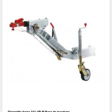
Dispozitiv frana 101 VB M Bara de tractiune