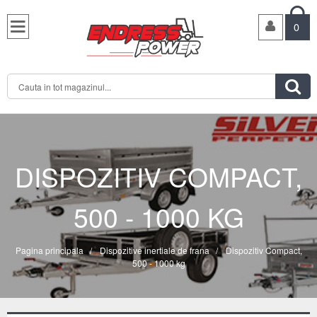

0

DISPOZITIV COMPACT,
500 - 1000 KG
Pagina principala
/
Dispozitive inertiale de frana
/
Dispozitiv Compact,
500 - 1000 kg