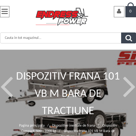


0
DISPOZITIV FRANA 101
VB M BARA DE
TRACTIUNE
Pagina principala
/
Dispozitive inertiale de frana
/
Dispozitiv
Compact, 500 - 1000 kg
/
Dispozitiv frana 101 VB M Bara de