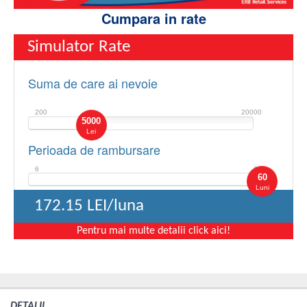
Cumpara in rate
Simulator Rate
Suma de care ai nevoie
200
20000
5000
Lei
Perioada de rambursare
6
60
60
Luni
172.15
LEI/luna
Pentru mai multe detalii click aici!
DETALII