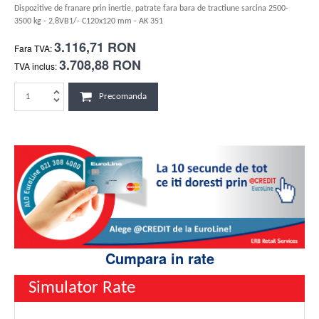
Dispozitive de franare prin inertie, patrate fara bara de tractiune sarcina 2500-
3500 kg - 2,8VB1/- C120x120 mm - AK 351
3.116,71 RON
Fara TVA:
3.708,88 RON
TVA inclus:
Precomanda
Cumpara in rate
Simulator Rate