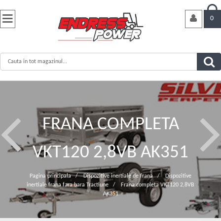


0
FRANA COMPLETA
VKT120 2,8VB AK351
Pagina principala
/
Dispozitive inertiale de frana
/
Dispozitive
inertiale frana fara bara Tractiune
/
Frana completa VKT120 2,8VB
AK351