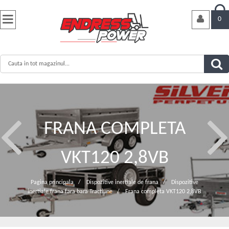


0
FRANA COMPLETA
VKT120 2,8VB
Pagina principala
/
Dispozitive inertiale de frana
/
Dispozitive
inertiale frana fara bara Tractiune
/
Frana completa VKT120 2,8VB