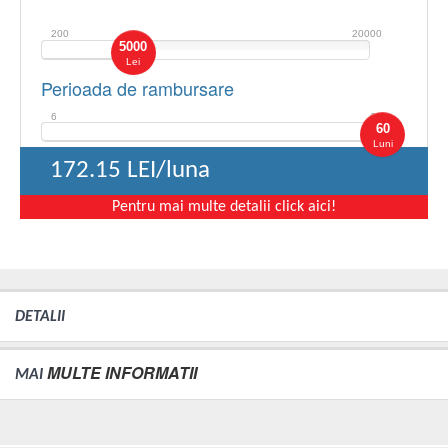
200
20000
5000
Lei
Perioada de rambursare
6
60
60
Luni
172.15
LEI/luna
Pentru mai multe detalii click aici!
DETALII
MULTE INFORMATII
MAI