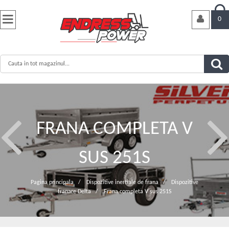


0
FRANA COMPLETA V
SUS 251S
Pagina principala
/
Dispozitive inertiale de frana
/
Dispozitive
franare Delta
/
Frana completa V sus 251S