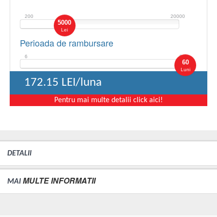
200
20000
5000
Lei
Perioada de rambursare
6
60
60
Luni
172.15
LEI/luna
Pentru mai multe detalii click aici!
DETALII
MULTE INFORMATII
MAI