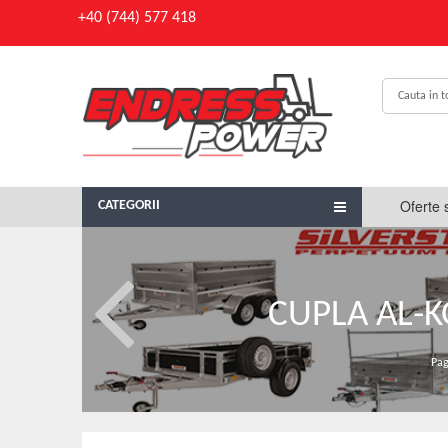
+40 (744) 577 418
Oferte 
CATEGORII
CUPLA AL-KO
Pag