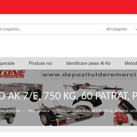
All Categories
speciale
Produse noi
Identificare piese Al-Ko
Metod
 AK 7/E, 750 KG, 60 PATRAT,
ina principala
/
Piese remorca
/
Cuple
/
Cupla Al-Ko AK 7/E, 750 kg, 60 patrat, prin