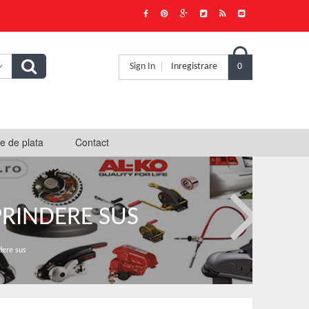

Sign In
Inregistrare
0
e de plata
Contact
 PRINDERE SUS
dere sus