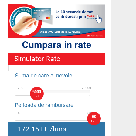
Cumpara in rate
Simulator Rate
Suma de care ai nevoie
200
20000
5000
Lei
Perioada de rambursare
6
60
60
Luni
172.15
LEI/luna