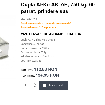
Cupla Al-Ko AK 7/E, 750 kg, 60
patrat, prindere sus
SKU: 1224743
Acest produs este in regim de precomanda!
Termen livrare: 1-7 saptamani!
VIZUALIZARE DE ANSAMBLU RAPIDA
Cupla AK 7 V Plus, versiunea E
Conexiune 60 patrat
Portanta maxima 750 kg
Sarcina verticala 75 kg
Prindere orizontala/verticala
Cod Alko 1224743
112,88 RON
Fara TVA:
134,33 RON
TVA inclus:
Precomanda