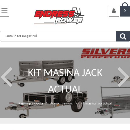


0
KIT MASINA JACK
ACTUAL
Pagina principala
/
Acesorii remorci
/
Kit masina jack actual