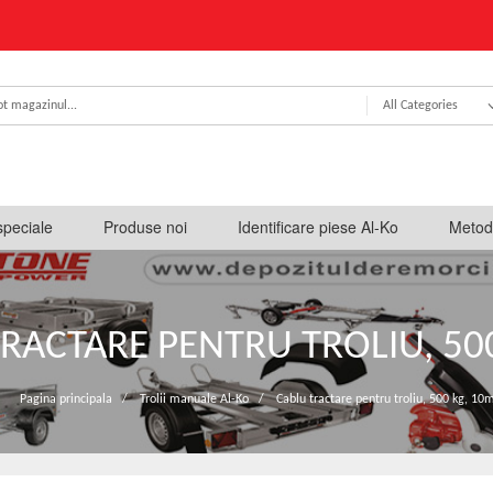
All Categories
speciale
Produse noi
Identificare piese Al-Ko
Metod
RACTARE PENTRU TROLIU, 50
Pagina principala
/
Trolii manuale Al-Ko
/
Cablu tractare pentru troliu, 500 kg, 10