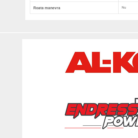
Roata manevra
Nu