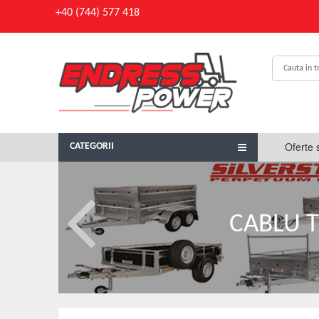
+40 (744) 577 418
Oferte 
CATEGORII
CABLU T