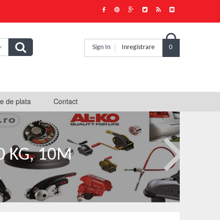

Sign In
Inregistrare
0
e de plata
Contact
0 KG, 10M
m