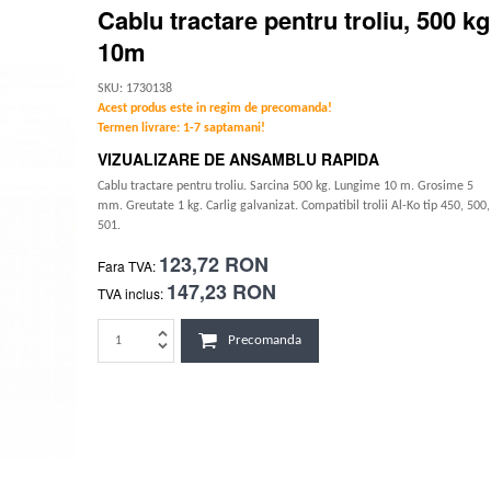
Cablu tractare pentru troliu, 500 kg
10m
SKU: 1730138
Acest produs este in regim de precomanda!
Termen livrare: 1-7 saptamani!
VIZUALIZARE DE ANSAMBLU RAPIDA
Cablu tractare pentru troliu. Sarcina 500 kg. Lungime 10 m. Grosime 5
mm. Greutate 1 kg. Carlig galvanizat. Compatibil trolii Al-Ko tip 450, 500,
501.
123,72 RON
Fara TVA:
147,23 RON
TVA inclus:
Precomanda