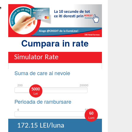
,
Cumpara in rate
Simulator Rate
Suma de care ai nevoie
200
20000
5000
Lei
Perioada de rambursare
6
60
60
Luni
172.15
LEI/luna