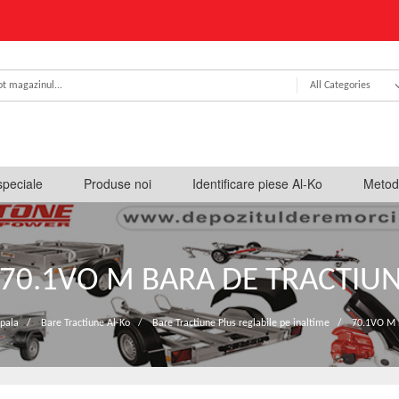
All Categories
speciale
Produse noi
Identificare piese Al-Ko
Metod
70.1VO M BARA DE TRACTIU
ipala
/
Bare Tractiune Al-Ko
/
Bare Tractiune Plus reglabile pe inaltime
/
70.1VO M B