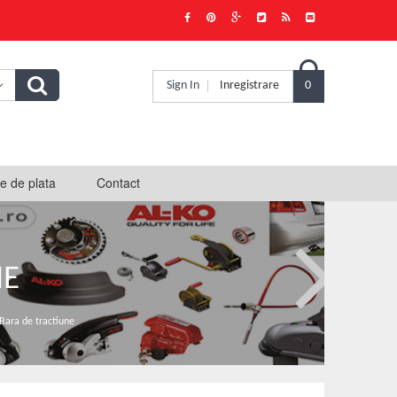

Sign In
Inregistrare
0
e de plata
Contact
NE
ara de tractiune