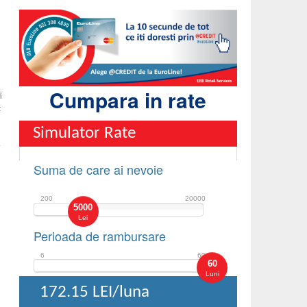
Cumpara in rate
i
t
Simulator Rate
-
Suma de care ai nevoie
200
20000
5000
Lei
Perioada de rambursare
6
60
60
Luni
172.15
LEI/luna