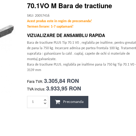
70.1VO M Bara de tractiune
SKU: 20057416
Acest produs este in regim de precomanda!
Termen livrare: 1-7 saptamani!
VIZUALIZARE DE ANSAMBLU RAPIDA
Bara de tractiune PLUS Tip 70.1 V0 , reglabila pe inaltime, pentru greutat
de pana la 750 kg. Incarcare admisa pe partea frontala 100 kg. Tratamen
suprafata : galvanizare la cald . cuplaj, capete de ochi si materiale de
montaj galvanizate.
Bara de tractiune PLUS, reglabila pe inaltime pana la 750 kg Tip 70.1 V0 
3139 mm
3.305,84 RON
Fara TVA:
3.933,95 RON
TVA inclus:
Precomanda