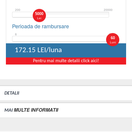
200
20000
5000
Lei
Perioada de rambursare
6
60
60
Luni
172.15
LEI/luna
Pentru mai multe detalii click aici!
DETALII
MULTE INFORMATII
MAI