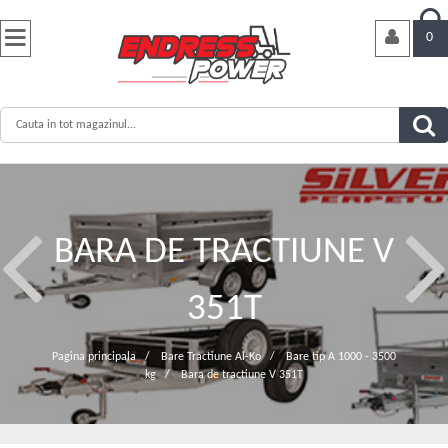


0
BARA DE TRACTIUNE V
351T
Pagina principala
/
Bare Tractiune Al-Ko
/
Bare tip A 1000 - 3500
kg
/
Bara de tractiune V 351T