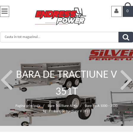


0
BARA DE TRACTIUNE V
351T
Pagina principala
/
Bare Tractiune Al-Ko
/
Bare tip A 1000 - 3500
kg
/
Bara de tractiune V 351T