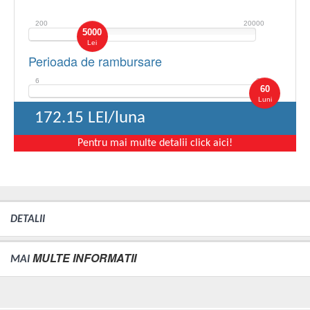
200
20000
5000
Lei
Perioada de rambursare
6
60
60
Luni
172.15
LEI/luna
Pentru mai multe detalii click aici!
DETALII
MULTE INFORMATII
MAI