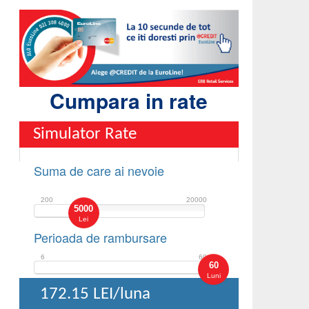
Cumpara in rate
Simulator Rate
Suma de care ai nevoie
200
20000
5000
Lei
Perioada de rambursare
6
60
60
Luni
172.15
LEI/luna