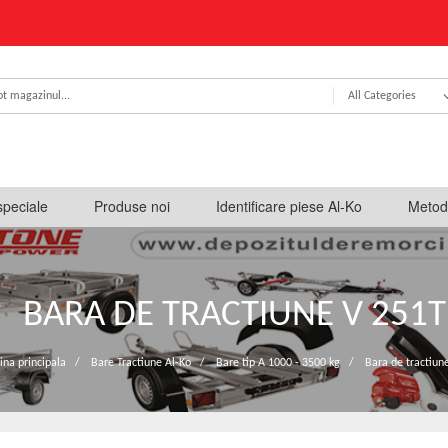
All Categories
speciale
Produse noi
Identificare piese Al-Ko
Metod
BARA DE TRACTIUNE V 251T
ina principala
/
Bare Tractiune Al-Ko
/
Bare tip A 1000 - 3500 kg
/
Bara de tractiun