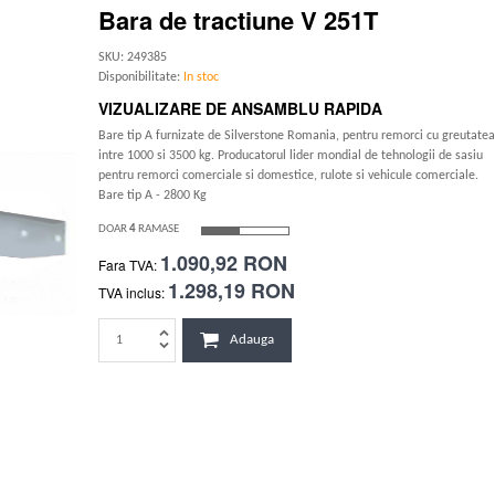
Bara de tractiune V 251T
SKU: 249385
Disponibilitate:
In stoc
VIZUALIZARE DE ANSAMBLU RAPIDA
Bare tip A furnizate de Silverstone Romania, pentru remorci cu greutatea
intre 1000 si 3500 kg. Producatorul lider mondial de tehnologii de sasiu
pentru remorci comerciale si domestice, rulote si vehicule comerciale.
Bare tip A - 2800 Kg
DOAR
4
RAMASE
1.090,92 RON
Fara TVA:
1.298,19 RON
TVA inclus:
Adauga