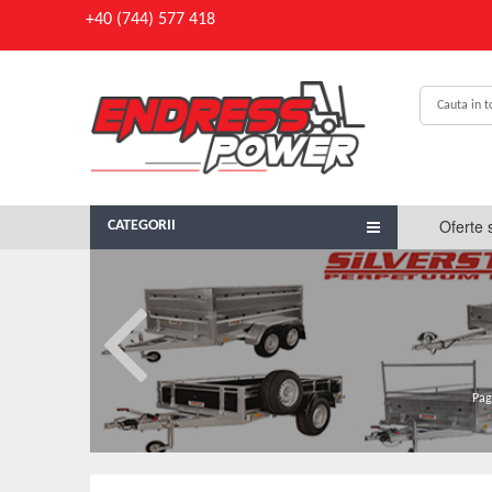
+40 (744) 577 418
Oferte 
CATEGORII
Pag