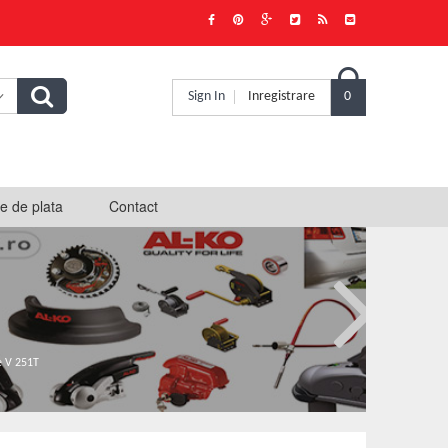

Sign In
Inregistrare
0
e de plata
Contact
e V 251T