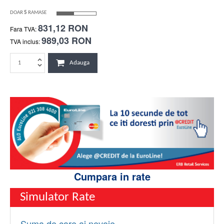
DOAR
5
RAMASE
831,12 RON
Fara TVA:
989,03 RON
TVA inclus:
Adauga
Cumpara in rate
Simulator Rate
Suma de care ai nevoie