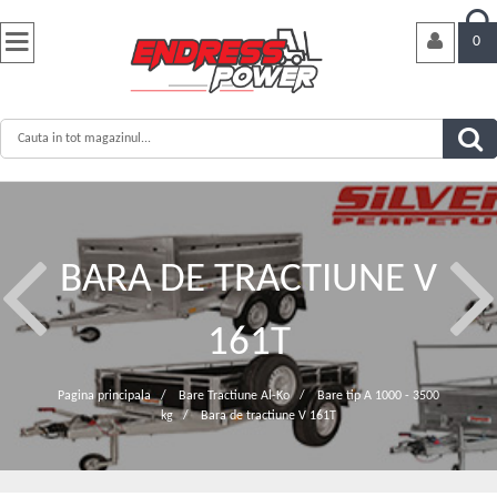


0
BARA DE TRACTIUNE V
161T
Pagina principala
/
Bare Tractiune Al-Ko
/
Bare tip A 1000 - 3500
kg
/
Bara de tractiune V 161T