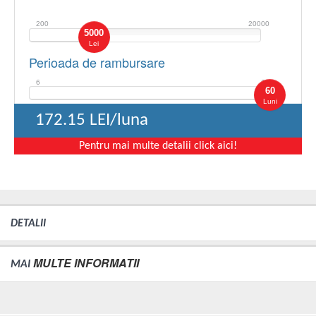
200
20000
5000
Lei
Perioada de rambursare
6
60
60
Luni
172.15
LEI/luna
Pentru mai multe detalii click aici!
DETALII
MULTE INFORMATII
MAI