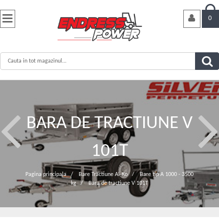


0
BARA DE TRACTIUNE V
101T
Pagina principala
/
Bare Tractiune Al-Ko
/
Bare tip A 1000 - 3500
kg
/
Bara de tractiune V 101T