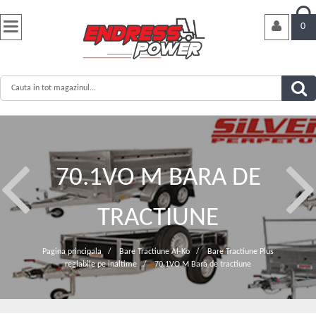


0
70.1VO M BARA DE
TRACTIUNE
Pagina principala
/
Bare Tractiune Al-Ko
/
Bare Tractiune Plus
reglabile pe inaltime
/
70.1VO M Bara de tractiune