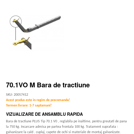
70.1VO M Bara de tractiune
SKU: 20057412
Acest produs este in regim de precomanda!
Termen livrare: 1-7 saptamani!
VIZUALIZARE DE ANSAMBLU RAPIDA
Bara de tractiune PLUS Tip 70.1 V0 , reglabila pe inaltime, pentru greutati de pana
la 750 kg. Incarcare admisa pe partea frontala 100 kg. Tratament suprafata :
galvanizare la cald . cuplaj, capete de ochi si materiale de montaj galvanizate.