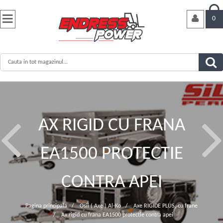


0
AX RIGID CU FRANA
EA1500 PROTECTIE
CONTRA APEI
Pagina principala
/
Osii ( Axe ) Al-Ko
/
Axe RIGIDE PLUS, cu frane
/
Ax rigid cu frana EA1500 protectie contra apei