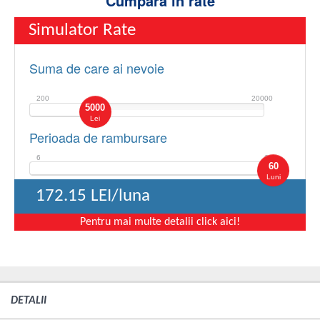
Cumpara in rate
Simulator Rate
Suma de care ai nevoie
200
20000
5000
Lei
Perioada de rambursare
6
60
60
Luni
172.15
LEI/luna
Pentru mai multe detalii click aici!
DETALII