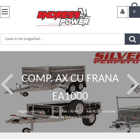


0
COMP. AX CU FRANA
EA1000
Pagina principala
/
Osii ( Axe ) Al-Ko
/
Axe PLUS, cu frane
/
Comp. ax cu frana EA1000