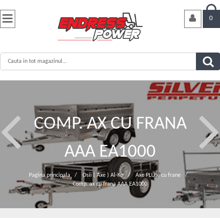


0
COMP. AX CU FRANA
AAA EA1000
Pagina principala
/
Osii ( Axe ) Al-Ko
/
Axe PLUS, cu frane
/
Comp. ax cu frana AAA EA1000