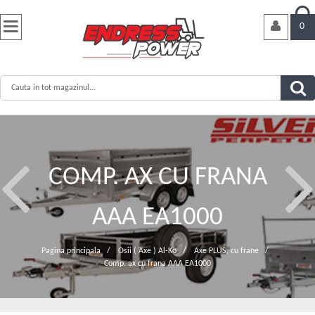


0
COMP. AX CU FRANA
AAA EA1000
Pagina principala
/
Osii ( Axe ) Al-Ko
/
Axe PLUS, cu frane
/
Comp. ax cu frana AAA EA1000