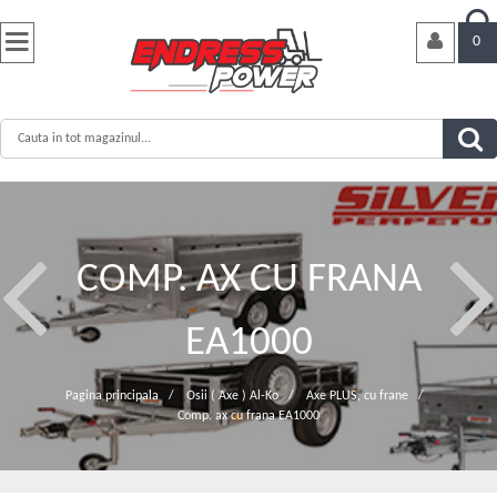


0
COMP. AX CU FRANA
EA1000
Pagina principala
/
Osii ( Axe ) Al-Ko
/
Axe PLUS, cu frane
/
Comp. ax cu frana EA1000