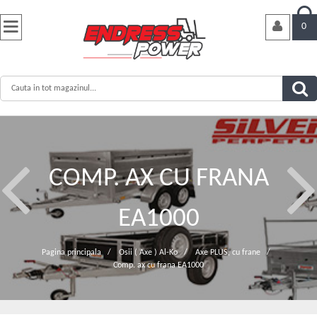


0
COMP. AX CU FRANA
EA1000
Pagina principala
/
Osii ( Axe ) Al-Ko
/
Axe PLUS, cu frane
/
Comp. ax cu frana EA1000