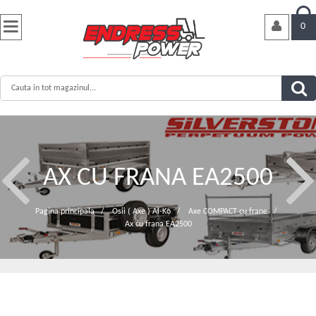


0
AX CU FRANA EA2500
Pagina principala
/
Osii ( Axe ) Al-Ko
/
Axe COMPACT cu frane
/
Ax cu frana EA2500