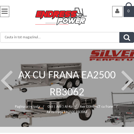


0
AX CU FRANA EA2500
RB3062
Pagina principala
/
Osii ( Axe ) Al-Ko
/
Axe COMPACT cu frane
/
Ax cu frana EA2500 RB3062