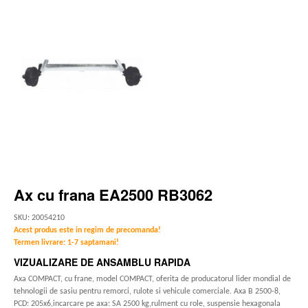
Ax cu frana EA2500 RB3062
SKU: 20054210
Acest produs este in regim de precomanda!
Termen livrare: 1-7 saptamani!
VIZUALIZARE DE ANSAMBLU RAPIDA
Axa COMPACT, cu frane, model COMPACT, oferita de producatorul lider mondial de
tehnologii de sasiu pentru remorci, rulote si vehicule comerciale. Axa B 2500-8,
PCD: 205x6,incarcare pe axa: SA 2500 kg,rulment cu role, suspensie hexagonala