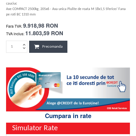
cauciuc
Axe COMPACT 2500kg, 205x6 - Axa unica Piulite de roata M 18x1,5 Sferice/ Fana
pe roti BC 1310 mm
9.918,98 RON
Fara TVA:
11.803,59 RON
TVA inclus:
Precomanda
Cumpara in rate
Simulator Rate