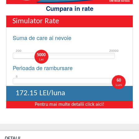
Cumpara in rate
Simulator Rate
Suma de care ai nevoie
200
20000
5000
Lei
Perioada de rambursare
6
60
60
Luni
172.15
LEI/luna
Pentru mai multe detalii click aici!
DETALII