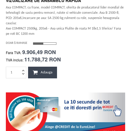
VIZUALIZARE DE ANSAMBLU RAPIDA
Axa COMPACT, cu frane, model COMPACT, oferita de producatorul lider mondial de
tehnologii de sasiu pentru remorci, rulote si vehicule comerciale. Axa B 2500-8,
PCD: 205x6,incarcare pe axa: SA 2500 kg,rulment cu role, suspensie hexagonala
cauciuc
Axe COMPACT 2500kg, 205x6 - Axa unica Piulite de roata M 18x1,5 Sferice/ Fana
pe roti BC 1200 mm
DOAR
1
RAMASE
9.906,49 RON
Fara TVA:
11.788,72 RON
TVA inclus:
Adauga