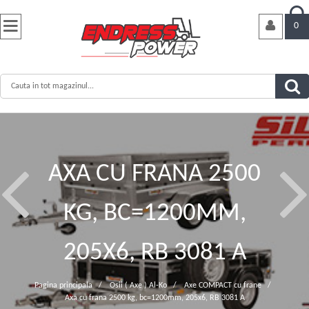


0
AXA CU FRANA 2500
KG, BC=1200MM,
205X6, RB 3081 A
Pagina principala
/
Osii ( Axe ) Al-Ko
/
Axe COMPACT cu frane
/
Axa cu frana 2500 kg, bc=1200mm, 205x6, RB 3081 A