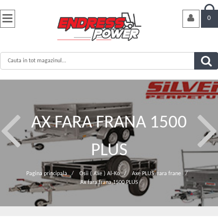


0
AX FARA FRANA 1500
PLUS
Pagina principala
/
Osii ( Axe ) Al-Ko
/
Axe PLUS, fara frane
/
Ax fara frana 1500 PLUS