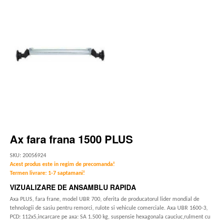
Ax fara frana 1500 PLUS
SKU: 20056924
Acest produs este in regim de precomanda!
Termen livrare: 1-7 saptamani!
VIZUALIZARE DE ANSAMBLU RAPIDA
Axa PLUS, fara frane, model UBR 700, oferita de producatorul lider mondial de
tehnologii de sasiu pentru remorci, rulote si vehicule comerciale. Axa UBR 1600-3,
PCD: 112x5,incarcare pe axa: SA 1.500 kg, suspensie hexagonala cauciuc,rulment cu