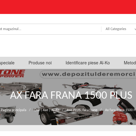
All Categories
speciale
Produse noi
Identificare piese Al-Ko
Metod
AX FARA FRANA 1500 PLUS
Pagina principala
/
Osii ( Axe ) Al-Ko
/
Axe PLUS, fara frane
/
Ax fara frana 1500 