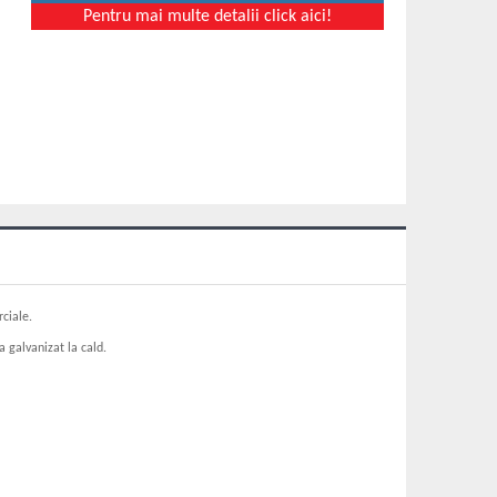
Pentru mai multe detalii click aici!
ciale.
 galvanizat la cald.