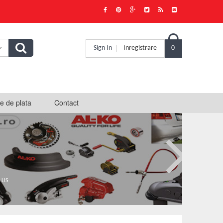

Sign In
Inregistrare
0
e de plata
Contact
PLUS