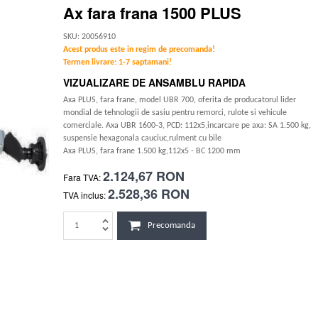
Ax fara frana 1500 PLUS
SKU: 20056910
Acest produs este in regim de precomanda!
Termen livrare: 1-7 saptamani!
VIZUALIZARE DE ANSAMBLU RAPIDA
Axa PLUS, fara frane, model UBR 700, oferita de producatorul lider
mondial de tehnologii de sasiu pentru remorci, rulote si vehicule
comerciale. Axa UBR 1600-3, PCD: 112x5,incarcare pe axa: SA 1.500 kg,
suspensie hexagonala cauciuc,rulment cu bile
Axa PLUS, fara frane 1.500 kg,112x5 - BC 1200 mm
2.124,67 RON
Fara TVA:
2.528,36 RON
TVA inclus:
Precomanda