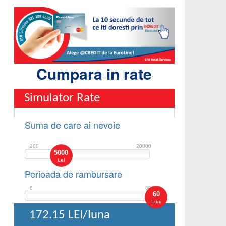
Cumpara in rate
Simulator Rate
Suma de care ai nevoie
200
20000
5000
Lei
Perioada de rambursare
6
60
60
Luni
172.15
LEI/luna