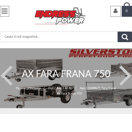


0
AX FARA FRANA 750
Pagina principala
/
Osii ( Axe ) Al-Ko
/
Axe COMPACT, fara frane
/
Ax fara frana 750