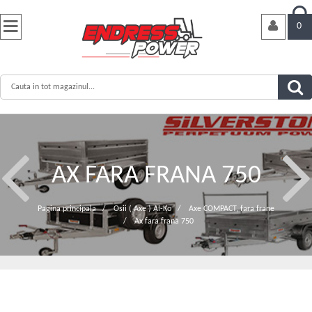


0
AX FARA FRANA 750
Pagina principala
/
Osii ( Axe ) Al-Ko
/
Axe COMPACT, fara frane
/
Ax fara frana 750