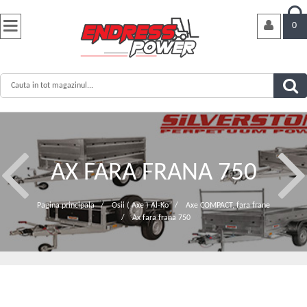


0
AX FARA FRANA 750
Pagina principala
/
Osii ( Axe ) Al-Ko
/
Axe COMPACT, fara frane
/
Ax fara frana 750