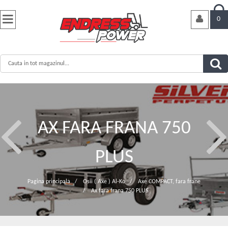


0
AX FARA FRANA 750
PLUS
Pagina principala
/
Osii ( Axe ) Al-Ko
/
Axe COMPACT, fara frane
/
Ax fara frana 750 PLUS