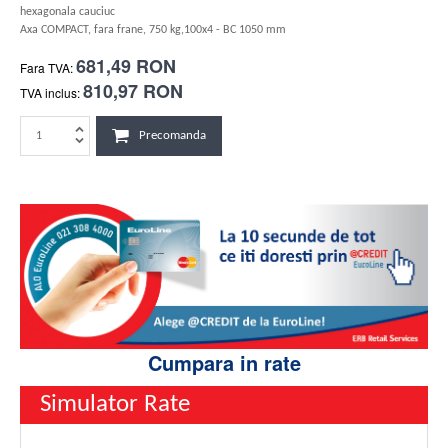
hexagonala cauciuc
Axa COMPACT, fara frane, 750 kg,100x4 - BC 1050 mm
681,49 RON
Fara TVA:
810,97 RON
TVA inclus:
Precomanda
Cumpara in rate
Simulator Rate