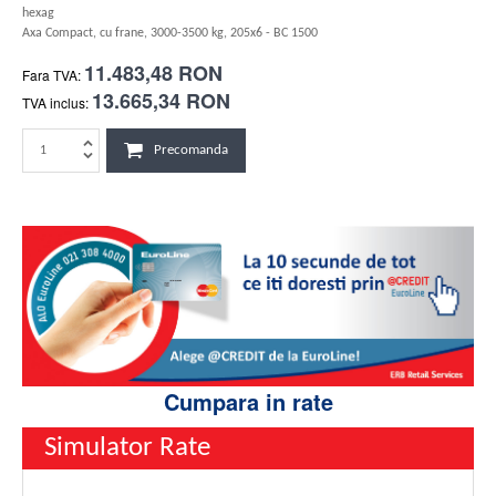
hexag
Axa Compact, cu frane, 3000-3500 kg, 205x6 - BC 1500
11.483,48 RON
Fara TVA:
13.665,34 RON
TVA inclus:
Precomanda
Cumpara in rate
Simulator Rate