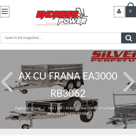


0
AX CU FRANA EA3000
RB3062
Pagina principala
/
Osii ( Axe ) Al-Ko
/
Axe COMPACT cu frane
/
Ax cu frana EA3000 RB3062