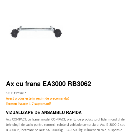
Ax cu frana EA3000 RB3062
SKU: 1223407
Acest produs este in regim de precomanda!
Termen livrare: 1-7 saptamani!
VIZUALIZARE DE ANSAMBLU RAPIDA
Axa COMPACT, cu frane, model COMPACT, oferita de producatorul lider mondial de
tehnologii de sasiu pentru remorci, rulote si vehicule comerciale. Axa B 3000-2 sau
B 3500-2, incarcare pe axa: SA 3.000 kg - SA 3.500 kg, rulment cu role, suspensie